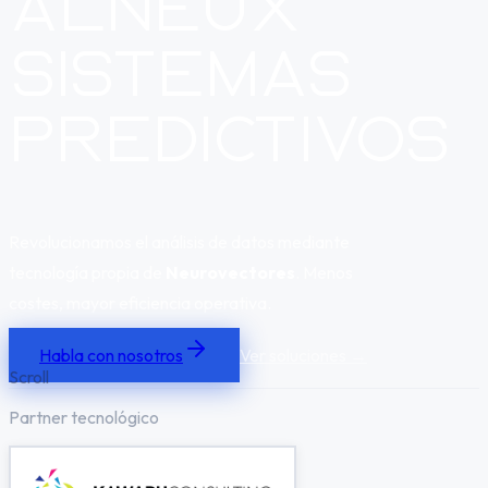
Alneux
Sistemas
Predictivos
Revolucionamos el análisis de datos mediante
tecnología propia de
Neurovectores
.
Menos
costes, mayor eficiencia operativa.
Habla con nosotros
Ver soluciones →
Scroll
Partner tecnológico