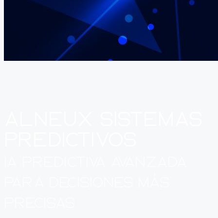
Alneux
Sistemas
Predictivos
IA Predictiva Avanzada
para decisiones más
precisas